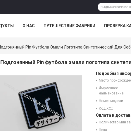
ДУКТЫ
О НАС
ПУТЕШЕСТВИЕ ФАБРИКИ
ПРОВЕРКА К
Подгонянный Pin Футбола Эмали Логотипа Синтетический Для Со
Подгонянный Pin футбола эмали логотипа синтет
Подробная инфор
Место происхожде
Фирменное
наименование:
Номер модели:
Код ХС::
Оплата и достав
Количество мин за
Цена: