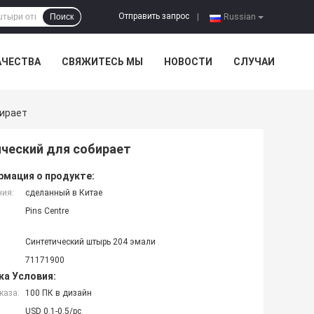
Отправить запрос
Поиск
|
Russian
АЧЕСТВА
СВЯЖИТЕСЬ МЫ
НОВОСТИ
СЛУЧАИ
бирает
ический для собирает
мация о продукте:
ния:
сделанный в Китае
Pins Centre
Синтетический штырь 204 эмали
71171900
ка Условия:
каза:
100 ПК в дизайн
USD 0.1-0.5/pc