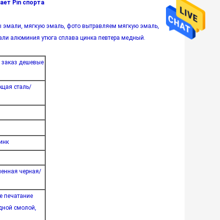
ает Pin спорта
 эмали, мягкую эмаль, фото вытравляем мягкую эмаль,
тали алюминия утюга сплава цинка певтера медный.
 заказ дешевые
щая сталь/
инк
шенная черная/
е печатание
идной смолой,