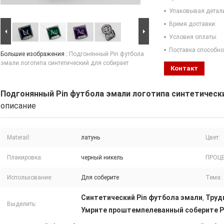
Упаковывая детал
Время доставки:
Условия оплаты:
Поставка способно
Большие изображения :
Подгонянный Pin футбола
эмали логотипа синтетический для собирает
Контакт
Подгонянный Pin футбола эмали логотипа синтетическ
описание
Materail:
латунь
Цвет:
Плакировка:
черный никель
ПРОЦЕ
Использование:
Для соберите
Тема:
Синтетический Pin футбола эмали
Труд
,
Выделить:
Умрите проштемпелеванный соберите P