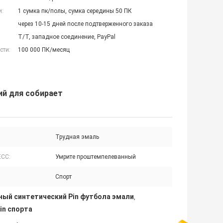
и:
1 сумка пк/полы, сумка середины 50 ПК
через 10-15 дней после подтверженного заказа
T/T, западное соединение, PayPal
сти:
100 000 ПК/месяц
ий для собирает
Трудная эмаль
СС:
Умрите проштемпелеванный
Спорт
ный синтетический Pin футбола эмали
,
in спорта