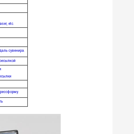
er, etc.
даль сувенира.
ересылкой
и
ресылки
прессформу.
ть