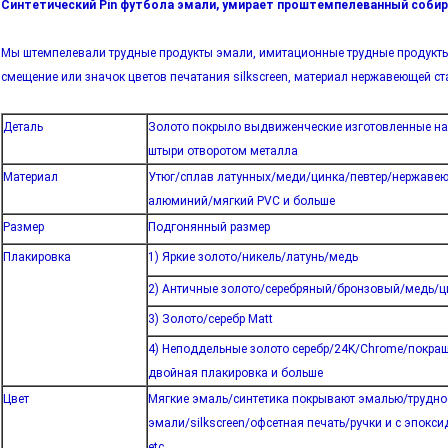
Синтетический Pin футбола эмали, умирает проштемпелеванный собир
Мы штемпелевали трудные продукты эмали, имитационные трудные продукты
смещение или значок цветов печатания silkscreen, материал нержавеющей с
Деталь
Золото покрыло выдвиженческие изготовленные на
штыри отворотом металла
Материал
Утюг/сплав латунных/меди/цинка/певтер/нержавею
алюминий/мягкий PVC и больше
Размер
Подгонянный размер
Плакировка
1) Яркие золото/никель/латунь/медь
2) Античные золото/серебряный/бронзовый/медь/ц
3) Золото/серебр Matt
4) Неподдельные золото серебр/24K/Chrome/покра
двойная плакировка и больше
Цвет
Мягкие эмаль/синтетика покрывают эмалью/трудно
эмали/silkscreen/офсетная печать/ручки и с эпокс
etc.