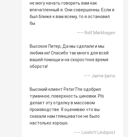
не могу начать говорить вам как
впечатленный я. Они совершенны. Если я
был ближе к вам всему, то я остановил
бы
—— Rolf Mørkhagen
Высокое Питер, Да мы сделали и мы
любим их! Спасибо так много для всей
вашей помощи и на скоростное время
оборота!
—— Jaime Ijams
Высокий клиент PeterThe одобрил
туманное, поверхность циновки. Pls
делает эту отделку в массовом
производстве. Я оцениваю что вы
сказали нам глянцеватое не было
настолько хорошо.
—— Liselott Lindqvist