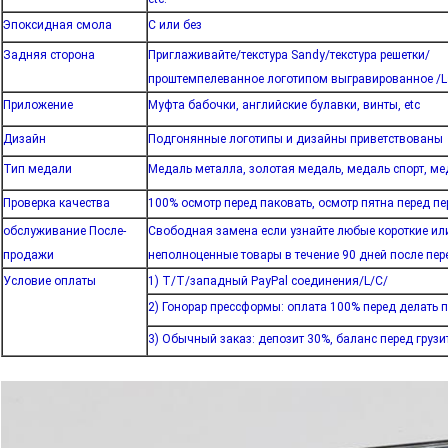
Эпоксидная смола
С или без
Задняя сторона
Приглаживайте/текстура Sandy/текстура решетки/
проштемпелеванное логотипом выгравированное /Las
Приложение
Муфта бабочки, английские булавки, винты, etc
Дизайн
Подгонянные логотипы и дизайны приветствованы
Тип медали
Медаль металла, золотая медаль, медаль спорт, ме
Проверка качества
100% осмотр перед паковать, осмотр пятна перед п
обслуживание После-
Свободная замена если узнайте любые короткие ил
продажи
неполноценные товары в течение 90 дней после пе
Условие оплаты
1) T/T/западный PayPal соединения/L/C/
2) Гонорар прессформы: оплата 100% перед делать 
3) Обычный заказ: депозит 30%, баланс перед грузи