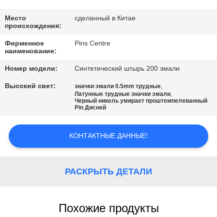
КАЧЕСТВА
Место
сделанный в Китае
происхождения:
СВЯЖИТЕСЬ
Фирменное
Pins Centre
МЫ
наименование:
Номер модели:
Синтетический штырь 200 эмали
НОВОСТИ
Высокий свет:
,
значки эмали 0.5mm трудные
,
Латунные трудные значки эмали
Черный никель умирает проштемпелеванный
СЛУЧАИ
Pin Дисней
КОНТАКТНЫЕ ДАННЫЕ!
КАРТА
САЙТА
РАСКРЫТЬ ДЕТАЛИ
PRIVACY
POLICY
Похожие продукты