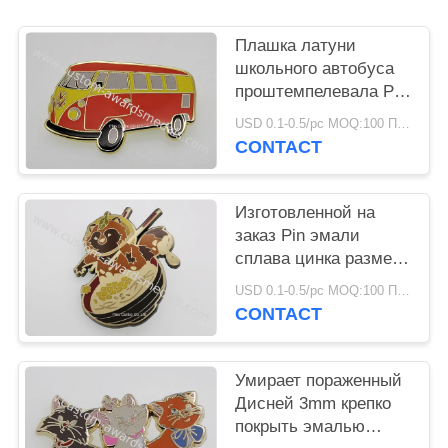
Плашка латуни
школьного автобуса
проштемпелевала Pin
эмали 1/2» трудный
USD 0.1-0.5/pc MOQ:100 ПК в дизайн
CONTACT
Изготовленной на
заказ Pin эмали
сплава цинка размера
проштемпелеванный
USD 0.1-0.5/pc MOQ:100 ПК в дизайн
плашкой трудный
CONTACT
Умирает пораженный
Дисней 3mm крепко
покрыть эмалью