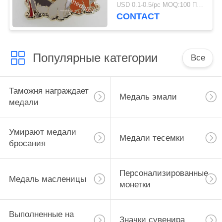
вытравливание фото
USD 0.1-0.5/pc MOQ:100 ПК в дизайн
Pin
CONTACT
Популярные категории
Все
Таможня награждает
Медаль эмали
медали
Умирают медали
Медали тесемки
бросания
Персонализированные
Медаль масленицы
монетки
Выполненные на
Значки сувенира