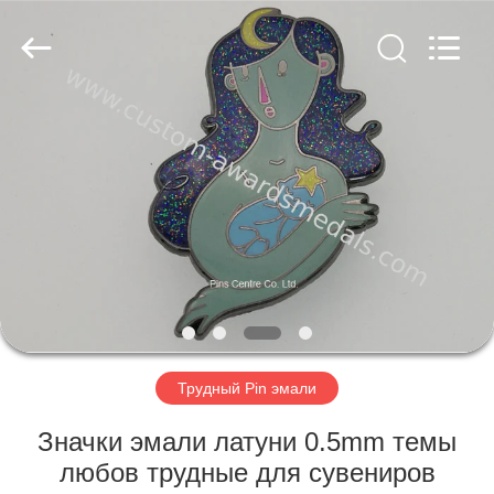
company
ltd.
All
Rights
Reserved.
Developed
by
ECER
ДОМ
ПРОДУКТЫ
О
НАС
ПУТЕШЕСТВИЕ
ФАБРИКИ
Трудный Pin эмали
Значки эмали латуни 0.5mm темы
ПРОВЕРКА
любов трудные для сувениров