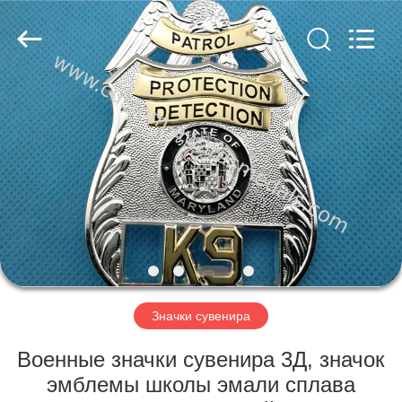
company
ltd.
All
Rights
Reserved.
Developed
by
ECER
ДОМ
ПРОДУКТЫ
О
НАС
ПУТЕШЕСТВИЕ
ФАБРИКИ
Значки сувенира
Военные значки сувенира 3Д, значок
ПРОВЕРКА
эмблемы школы эмали сплава