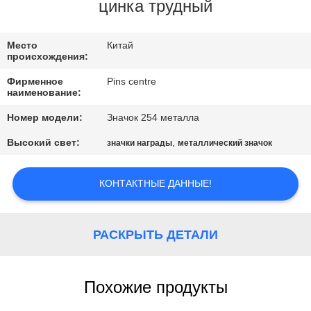
КАЧЕСТВА
цинка трудный
СВЯЖИТЕСЬ
Место
Китай
происхождения:
МЫ
Фирменное
Pins centre
наименование:
НОВОСТИ
Номер модели:
Значок 254 металла
Высокий свет:
,
значки награды
металлический значок
СЛУЧАИ
КОНТАКТНЫЕ ДАННЫЕ!
КАРТА
САЙТА
РАСКРЫТЬ ДЕТАЛИ
PRIVACY
Похожие продукты
POLICY