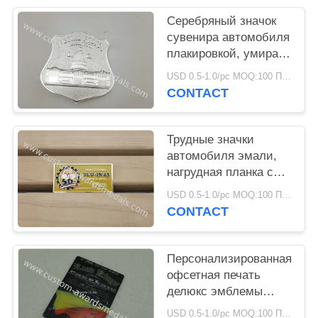
Серебряный значок
сувенира автомобиля
плакировкой, умирает
проштемпелеванный
USD 0.5-1.0/pc MOQ:100 ПК в конструкцию
значок спорт с Пин
CONTACT
фибулы
Трудные значки
автомобиля эмали,
нагрудная планка с
фамилией участника
USD 0.5-1.0/pc MOQ:100 ПК в конструкцию
холодильника сплава
CONTACT
цинка мимо умирают
пораженный
Персонализированная
офсетная печать
делюкс эмблемы
автомобиля значков
USD 0.5-1.0/pc MOQ:100 ПК в конструкцию