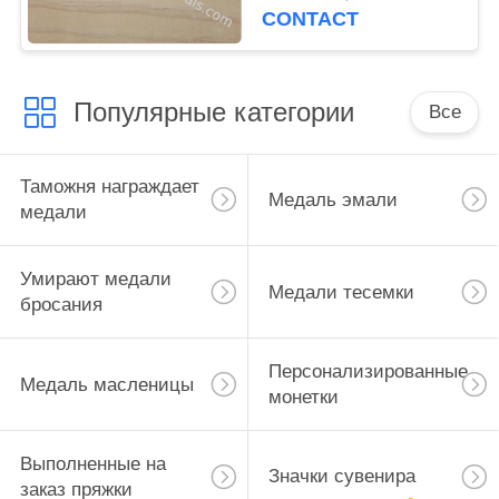
холодильника сплава
CONTACT
цинка мимо умирают
пораженный
Популярные категории
Все
Таможня награждает
Медаль эмали
медали
Умирают медали
Медали тесемки
бросания
Персонализированные
Медаль масленицы
монетки
Выполненные на
Значки сувенира
заказ пряжки