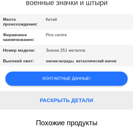
КАЧЕСТВА
военные значки и штыри
СВЯЖИТЕСЬ
Место
Китай
происхождения:
МЫ
Фирменное
Pins centre
наименование:
НОВОСТИ
Номер модели:
Значок 251 металла
Высокий свет:
,
значки награды
металлический значок
СЛУЧАИ
КОНТАКТНЫЕ ДАННЫЕ!
КАРТА
САЙТА
РАСКРЫТЬ ДЕТАЛИ
PRIVACY
Похожие продукты
POLICY