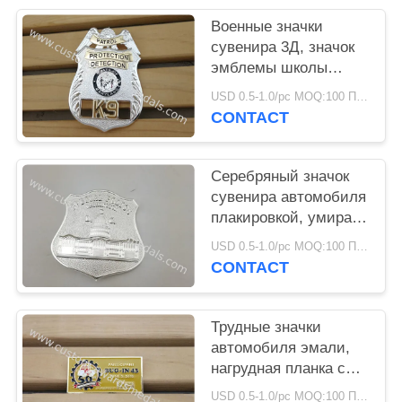
Военные значки
сувенира 3Д, значок
эмблемы школы
эмали сплава цинка
USD 0.5-1.0/pc MOQ:100 ПК в конструкцию
трудный
CONTACT
Серебряный значок
сувенира автомобиля
плакировкой, умирает
проштемпелеванный
USD 0.5-1.0/pc MOQ:100 ПК в конструкцию
значок спорт с Пин
CONTACT
фибулы
Трудные значки
автомобиля эмали,
нагрудная планка с
фамилией участника
USD 0.5-1.0/pc MOQ:100 ПК в конструкцию