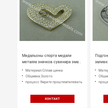
Медальоны спорта медали
Подгон
металла значков сувенира эмали
заливк
металла мягкие умирают
сувени
Материал:Сплав цинка
Мате
проштемпелевать
античн
Обшивка:Золото
Обши
процесс:Умрите проштемпелевать
проц
КОНТАКТ