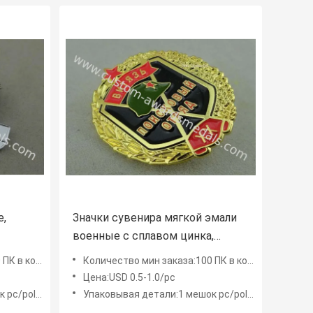
е,
Значки сувенира мягкой эмали
военные с сплавом цинка,
ции
умирают пораженные значки
онструкцию
Количество мин заказа:100 ПК в конструкцию
наград армии
Цена:USD 0.5-1.0/pc
редины 50 ПК
Упаковывая детали:1 мешок pc/poly, мешок середины 50 ПК