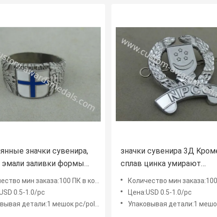
янные значки сувенира,
значки сувенира 3Д Kром
 эмали заливки формы
сплав цинка умирают
 цинка имитационное
пораженные значки поли
ство мин заказа:100 ПК в конструкцию
Количество мин заказа:100 ПК в к
е
наград
USD 0.5-1.0/pc
Цена:USD 0.5-1.0/pc
я детали:1 мешок pc/poly, мешок середины 50 ПК
Упаковывая детали:1 мешок pc/poly, мешок се