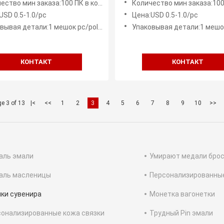
ство мин заказа:100 ПК в конструкцию
Количество мин заказа:100 ПК в к
женческие
USD 0.5-1.0/pc
Цена:USD 0.5-1.0/pc
я детали:1 мешок pc/poly, мешок середины 50 ПК
Упаковывая детали:1 мешок pc/poly, мешок се
КОНТАКТ
КОНТАКТ
e 3 of 13
|<
<<
1
2
3
4
5
6
7
8
9
10
>>
аль эмали
Умирают медали бро
аль масленицы
Персонализированны
ки сувенира
Монетка вагонетки
онализированные кожа связки
Трудный Pin эмали