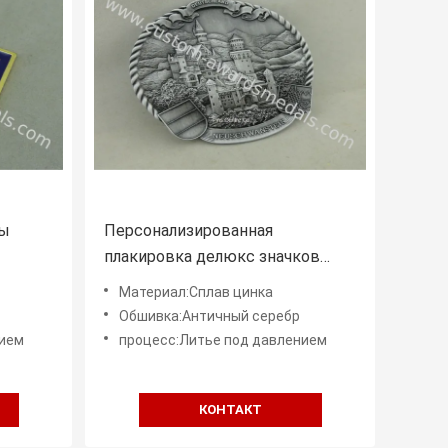
ты
Персонализированная
плакировка делюкс значков
металла сувенира 3Д значков
Материал:Сплав цинка
муфты античная серебряная
Обшивка:Античный серебр
ота
нием
процесс:Литье под давлением
КОНТАКТ