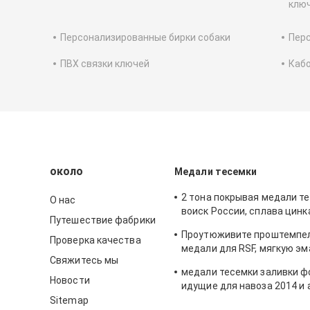
клю
Персонализированные бирки собаки
Перс
ПВХ связки ключей
Каб
около
Медали тесемки
2 тона покрывая медали т
О нас
воиск России, сплава цинк
Путешествие фабрики
мягкой эмалью
Проутюживите проштемпе
Проверка качества
медали для RSF, мягкую эм
Свяжитесь мы
цинка с глянцеватым галь
медали тесемки заливки ф
омеднением
Новости
идущие для навоза 2014 и
латунной плакировки
Sitemap