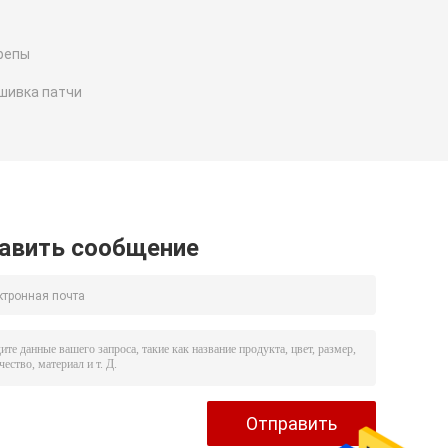
репы
шивка патчи
авить сообщение