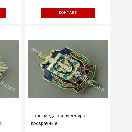
КОНТАКТ
Тоны медалей сувенира
и
прозрачные
персонализированные Multi