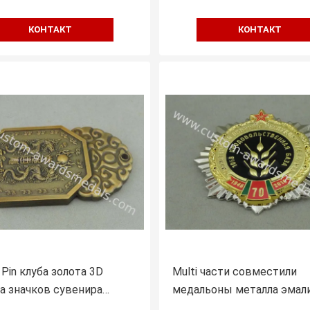
КОНТАКТ
КОНТАКТ
 Pin клуба золота 3D
Multi части совместили
а значков сувенира
медальоны металла эмал
и формы античные
значков сувенира мягкие