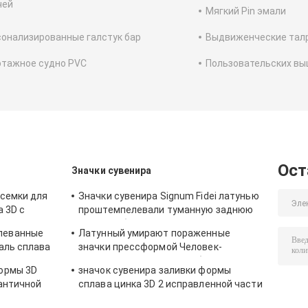
чей
Мягкий Pin эмали
онализированные галстук бар
Выдвиженческие тал
отажное судно PVC
Пользовательских вы
Ост
Значки сувенира
есемки для
Значки сувенира Signum Fidei латунью
а 3D с
проштемпелевали туманную заднюю
часть фибулы 3D дальше
леванные
Латунный умирают пораженные
аль сплава
значки прессформой Человек-
ваническим
женщины, античная серебряная
ормы 3D
значок сувенира заливки формы
плакировка сувенира
 античной
сплава цинка 3D 2 исправленной части