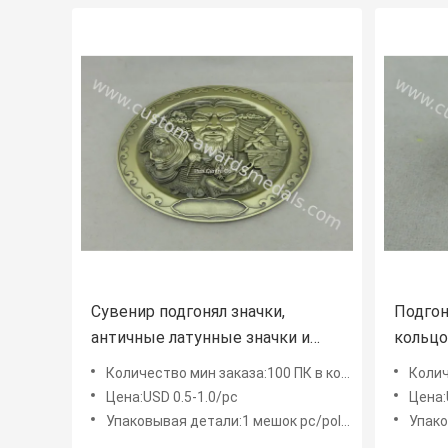
Сувенир подгонял значки,
Подгон
античные латунные значки и
кольцо
заплаты одежд металла заливки
сплава
Количество мин заказа:100 ПК в конструкцию
Количе
формы 3Д
трудно
Цена:USD 0.5-1.0/pc
Цена:
Упаковывая детали:1 мешок pc/poly, мешок середины 50 ПК
Упаковыва