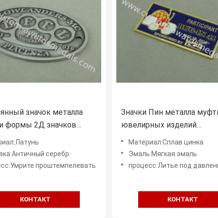
янный значок металла
Значки Пин металла муф
и формы 2Д значков
ювелирных изделий
ра стандартный
изготовленные на заказ,
риал:Латунь
Материал:Сплав цинка
ый серебряный
плоские значки металла
вка:Античный серебр
Эмаль:Мягкая эмаль
автомобиля сувенира зол
есс:Умрите проштемпелевать
процесс:Литье под давле
КОНТАКТ
КОНТАКТ