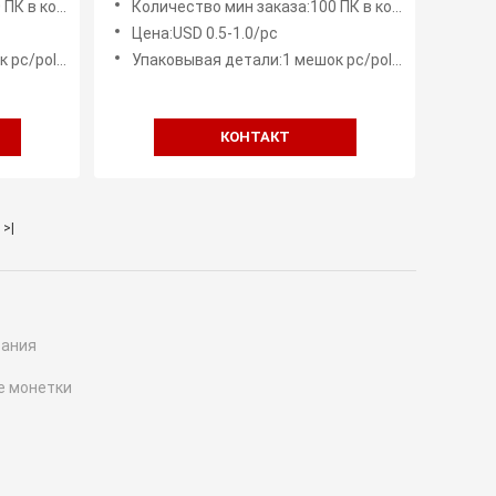
онструкцию
Количество мин заказа:100 ПК в конструкцию
покрывая для торжества
Цена:USD 0.5-1.0/pc
редины 50 ПК
Упаковывая детали:1 мешок pc/poly, мешок середины 50 ПК
КОНТАКТ
>|
сания
е монетки