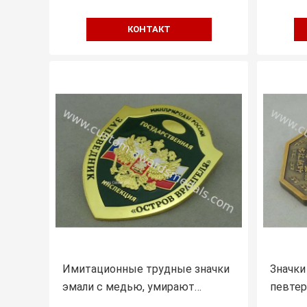
КОНТАКТ
Имитационные трудные значки
Значки
эмали с медью, умирают
певтер
пораженные значки
заливк