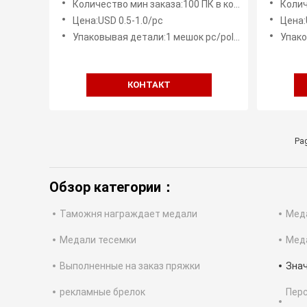
Количество мин заказа:100 ПК в конструкцию
Количе
подгонянные армией для наград
выдви
Цена:USD 0.5-1.0/pc
Цена:
Упаковывая детали:1 мешок pc/poly, мешок середины 50 ПК
Упаковыва
КОНТАКТ
Pag
Обзор категории：
Таможня награждает медали
Мед
Медали тесемки
Мед
Выполненные на заказ пряжки
Знач
рекламные брелок
Перс