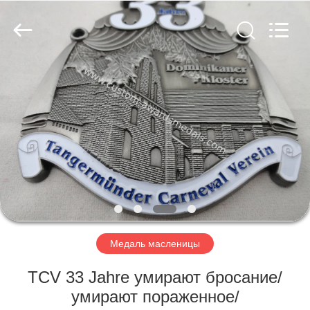
ltd.
All
Rights
Reserved.
Developed
by
ECER
ДОМ
ПРОДУКТЫ
О
НАС
ПУТЕШЕСТВИЕ
ФАБРИКИ
Медаль масленицы
TCV 33 Jahre умирают бросание/
ПРОВЕРКА
умирают пораженное/