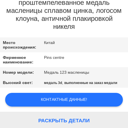
КАЧЕСТВА
проштемпелеванное медаль
масленицы сплавом цинка, логосом
клоуна, античной плакировкой
СВЯЖИТЕСЬ
никеля
МЫ
Место
Китай
НОВОСТИ
происхождения:
Фирменное
Pins centre
наименование:
СЛУЧАИ
Номер модели:
Медаль 123 масленицы
КАРТА
Высокий свет:
,
медаль 3d
выполненные на заказ медали
САЙТА
КОНТАКТНЫЕ ДАННЫЕ!
PRIVACY
POLICY
РАСКРЫТЬ ДЕТАЛИ