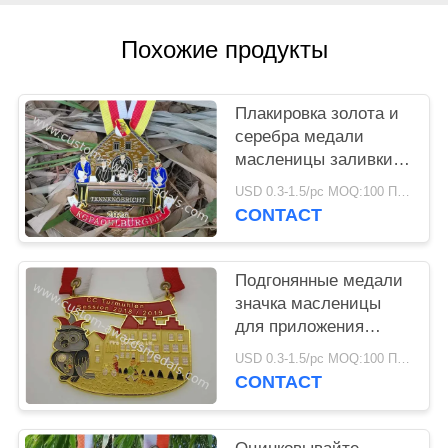
Похожие продукты
Плакировка золота и
серебра медали
масленицы заливки
формы печатания
USD 0.3-1.5/pc MOQ:100 ПК в конструкцию
Силккрен
CONTACT
Подгонянные медали
значка масленицы
для приложения
ленты дизайна
USD 0.3-1.5/pc MOQ:100 ПК в конструкцию
фестиваля пива 2Д
CONTACT