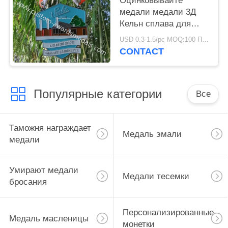
Оцинковывайте
медали медали 3Д
Кельн сплава для
фестиваля Германии
USD 0.3-1.5/pc MOQ:100 ПК в конструкцию
Карневал сезонного
CONTACT
Популярные категории
Все
Таможня награждает
Медаль эмали
медали
Умирают медали
Медали тесемки
бросания
Персонализированные
Медаль масленицы
монетки