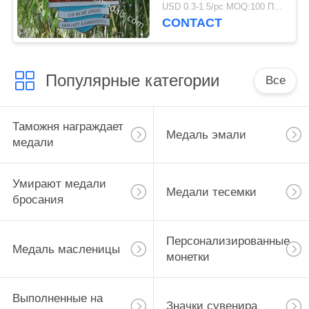
фестиваля Германии
USD 0.3-1.5/pc MOQ:100 ПК в конструкцию
Карневал сезонного
CONTACT
Популярные категории
Все
Таможня награждает
Медаль эмали
медали
Умирают медали
Медали тесемки
бросания
Персонализированные
Медаль масленицы
монетки
Выполненные на
Значки сувенира