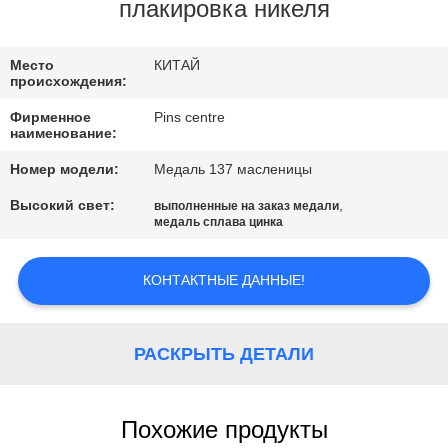
КАЧЕСТВА
плакировка никеля
СВЯЖИТЕСЬ
Место
КИТАЙ
происхождения:
МЫ
Фирменное
Pins centre
наименование:
НОВОСТИ
Номер модели:
Медаль 137 масленицы
Высокий свет:
,
выполненные на заказ медали
СЛУЧАИ
медаль сплава цинка
КОНТАКТНЫЕ ДАННЫЕ!
КАРТА
САЙТА
РАСКРЫТЬ ДЕТАЛИ
PRIVACY
POLICY
Похожие продукты