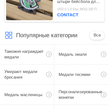
штыри бейсбола для
подарков на день
USD 0.1-0.5/pc MOQ:100 ПК в дизайн
рождения
CONTACT
Популярные категории
Все
Таможня награждает
Медаль эмали
медали
Умирают медали
Медали тесемки
бросания
Персонализированные
Медаль масленицы
монетки