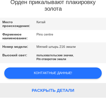
КАЧЕСТВА
Орден прикалывают плакировку
золота
СВЯЖИТЕСЬ
Место
Китай
МЫ
происхождения:
Фирменное
Pins centre
НОВОСТИ
наименование:
Номер модели:
Мягкий штырь 216 эмали
СЛУЧАИ
Высокий свет:
,
пользовательские значки
Pin отворотом эмали
КАРТА
КОНТАКТНЫЕ ДАННЫЕ!
САЙТА
РАСКРЫТЬ ДЕТАЛИ
PRIVACY
POLICY