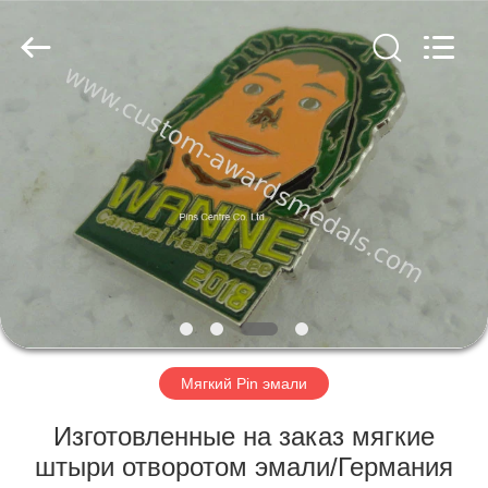
company
ltd.
All
Rights
Reserved.
Developed
by
ECER
ДОМ
ПРОДУКТЫ
О
НАС
ПУТЕШЕСТВИЕ
ФАБРИКИ
Мягкий Pin эмали
Изготовленные на заказ мягкие
ПРОВЕРКА
штыри отворотом эмали/Германия