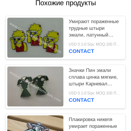
Похожие продукты
Умирают пораженные
трудные штыри
эмали, латунный
материальный значок
USD 0.1-0.5/pc MOQ:100 ПК в конструкцию
медсестры
CONTACT
плакировкой золота
Значки Пин эмали
сплава цинка мягкие,
штыри Карневал
Орден умирают
USD 0.1-0.5/pc MOQ:100 ПК в конструкцию
вставленный
CONTACT
Плакировка никеля
умирает пораженные