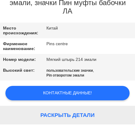
КАЧЕСТВА
эмали, значки Пин муфты бабочки
ЛА
СВЯЖИТЕСЬ
Место
Китай
МЫ
происхождения:
Фирменное
Pins centre
НОВОСТИ
наименование:
Номер модели:
Мягкий штырь 214 эмали
СЛУЧАИ
Высокий свет:
,
пользовательские значки
Pin отворотом эмали
КАРТА
КОНТАКТНЫЕ ДАННЫЕ!
САЙТА
РАСКРЫТЬ ДЕТАЛИ
PRIVACY
POLICY