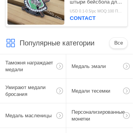
штыри бейсбола для
подарков на день
USD 0.1-0.5/pc MOQ:100 ПК в дизайн
рождения
CONTACT
Популярные категории
Все
Таможня награждает
Медаль эмали
медали
Умирают медали
Медали тесемки
бросания
Персонализированные
Медаль масленицы
монетки