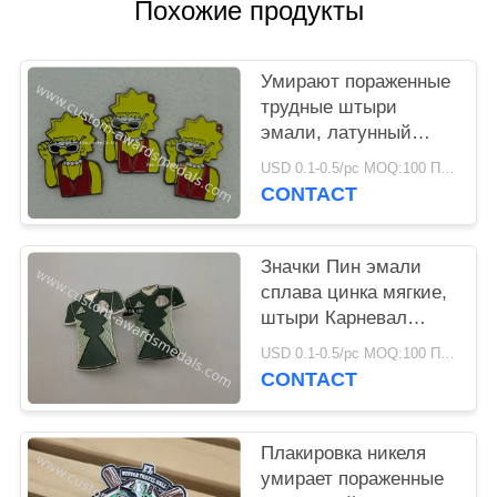
Похожие продукты
Умирают пораженные
трудные штыри
эмали, латунный
материальный значок
USD 0.1-0.5/pc MOQ:100 ПК в конструкцию
медсестры
CONTACT
плакировкой золота
Значки Пин эмали
сплава цинка мягкие,
штыри Карневал
Орден умирают
USD 0.1-0.5/pc MOQ:100 ПК в конструкцию
вставленный
CONTACT
Плакировка никеля
умирает пораженные