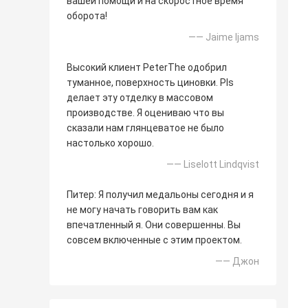
вашей помощи и на скоростное время
оборота!
—— Jaime Ijams
Высокий клиент PeterThe одобрил
туманное, поверхность циновки. Pls
делает эту отделку в массовом
производстве. Я оцениваю что вы
сказали нам глянцеватое не было
настолько хорошо.
—— Liselott Lindqvist
Питер: Я получил медальоны сегодня и я
не могу начать говорить вам как
впечатленный я. Они совершенны. Вы
совсем включенные с этим проектом.
—— Джон