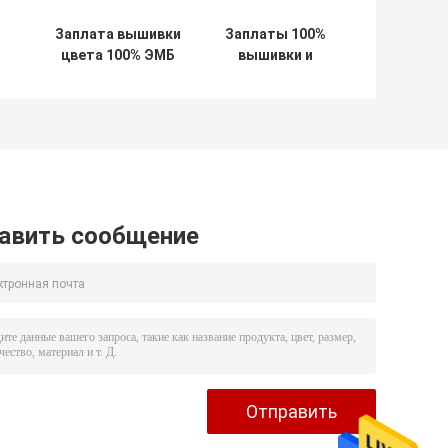
Заплата вышивки
Заплаты 100%
цвета 100% ЭМБ
вышивки и
равномерная с
равномерный
я
велкро для дела
отворот для
т
выдвиженческого
одежды
полиции
авить сообщение