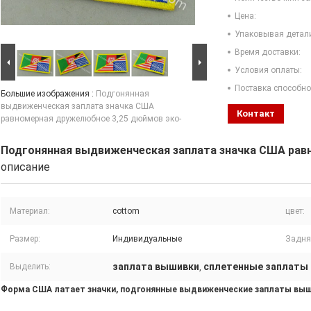
Цена:
Упаковывая детал
Время доставки:
Условия оплаты:
Поставка способно
Большие изображения :
Подгонянная
выдвиженческая заплата значка США
Контакт
равномерная дружелюбное 3,25 дюймов эко-
Подгонянная выдвиженческая заплата значка США рав
описание
Материал:
cottom
цвет:
Размер:
Индивидуальные
Задня
заплата вышивки
сплетенные заплаты
Выделить:
,
Форма США латает значки, подгонянные выдвиженческие заплаты вы