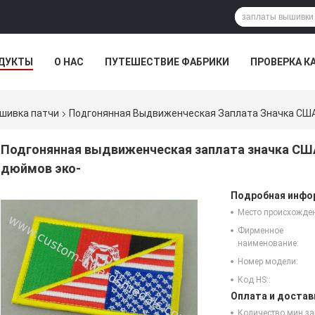
ДУКТЫ
О НАС
ПУТЕШЕСТВИЕ ФАБРИКИ
ПРОВЕРКА К
шивка патчи
Подгонянная Выдвиженческая Заплата Значка СШ
Подгонянная выдвиженческая заплата значка СШ
дюймов эко-
Подробная инфор
Место происхожде
Фирменное
наименование:
Номер модели:
Код HS::
Оплата и достав
Количество мин за