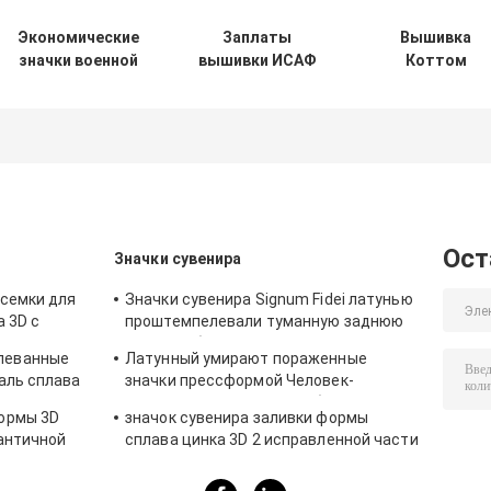
Экономические
Заплаты
Вышивка
значки военной
вышивки ИСАФ
Коттом
формы,
изготовленные
материальная
железная
на заказ/
изготовленна
заплаты клея
сплетенные
на заказ латае
хлопко-
заплаты велкро
значки для
бумажная ткань
Америки
одежд с
вышитые
военные
железным
клеем
Ост
Значки сувенира
есемки для
Значки сувенира Signum Fidei латунью
а 3D с
проштемпелевали туманную заднюю
часть фибулы 3D дальше
леванные
Латунный умирают пораженные
аль сплава
значки прессформой Человек-
ваническим
женщины, античная серебряная
ормы 3D
значок сувенира заливки формы
плакировка сувенира
 античной
сплава цинка 3D 2 исправленной части