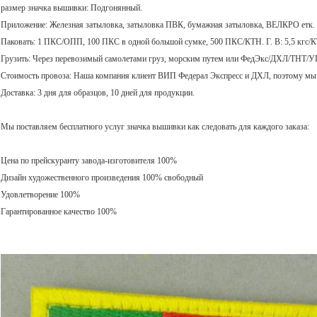
размер значка вышивки: Подгонянный.
Приложение: Железная затыловка, затыловка ПВК, бумажная затыловка, ВЕЛКРО етк.
Паковать: 1 ПКС/ОПП, 100 ПКС в одной большой сумке, 500 ПКС/КТН. Г. В: 5,5 кгс/
Грузить: Через перевозимый самолетами груз, морским путем или ФедЭкс/ДХЛ/ТНТ/
Стоимость провоза: Наша компания клиент ВИП Федерал Экспресс и ДХЛ, поэтому мы 
Доставка: 3 дня для образцов, 10 дней для продукции.
Мы поставляем бесплатного услуг значка вышивки как следовать для каждого заказа:
Цена по прейскуранту завода-изготовителя 100%
Дизайн художественного произведения 100% свободный
Удовлетворение 100%
Гарантированное качество 100%