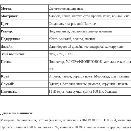
Метод
:
Сплетенное вышивание
Материал
:
Хлопок, Твилл, бархат, сатинировка, кожа, войлок, етк.
Цвет
:
Следовать диаграммой Пантоне
Размер
:
Подгонянный, различный размер заказами
Поддержка:
Железный клей, велкро, магнит, ......
Дизайн
:
Один бортовой дизайн, нестандартная конструкция
Зона вышивки
:
50%, 75%, 100%
Поток
:
Полиэстер, УЛЬТРАФИОЛЕТОВОЕ, металлическое воло
етк.
Край
:
Отрезок лазера, отрезок ножа, Мерровед, шьет дальше
Случай
:
Одежды, ботинки, шляпы, ремесла, игрушки и пакеты
Паковать
:
1 ПК одна поли сумка, сумка 100 ПК большая
Данные по
вышивки
:
Материал: Задний твилл, потоки (вискоза, полиэстер, УЛЬТРАФИОЛЕТОВЫЙ, металличе
Процесс: Вышивка 50%, вышивка 75%, вышивка 100%, граница можно мерровед, отрезо