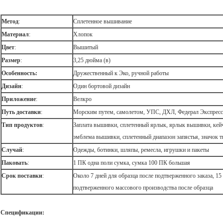
Метод
:
Сплетенное вышивание
Материал
:
Хлопок
Цвет
:
Вышитый
Размер
:
3,25 дюйма (в)
Особенность:
Дружественный к Эко, ручной работы
Дизайн
:
Один бортовой дизайн
Приложение
:
Велкро
Путь доставки
:
Морским путем, самолетом, УПС, ДХЛ, Федерал Экспресс .
Тип продуктов
:
Заплата вышивки, сплетенный ярлык, ярлык вышивки, кей
эмблема вышивки, сплетенный диапазон запястья, значок т
Случай
:
Одежды, ботинки, шляпы, ремесла, игрушки и пакеты
Паковать
:
1 ПК одна поли сумка, сумка 100 ПК большая
Срок поставки
:
Около 7 дней для образца после подтверженного заказа, 15
подтверженного массового производства после образца
Спецификации: