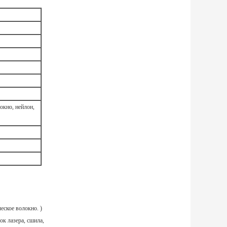
кно, нейлон,
ское волокно. )
к лазера, сшила,