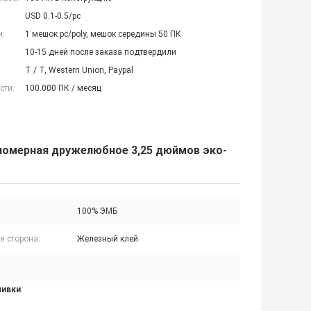
USD 0.1-0.5/pc
и:
1 мешок pc/poly, мешок середины 50 ПК
10-15 дней после заказа подтвердили
T / T, Western Union, Paypal
сти:
100.000 ПК / месяц
номерная дружелюбное 3,25 дюймов эко-
100% ЭМБ
я сторона:
Железный клей
шивки