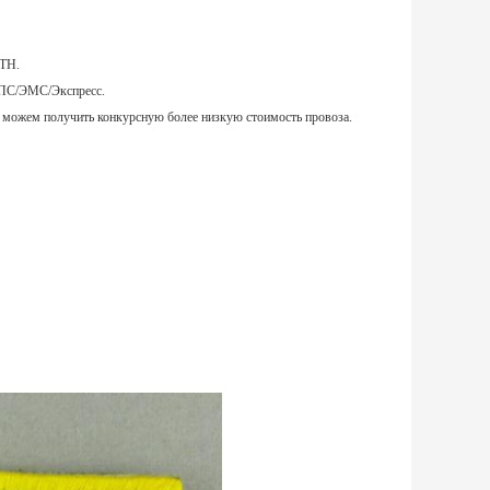
КТН.
УПС/ЭМС/Экспресс.
можем получить конкурсную более низкую стоимость провоза.