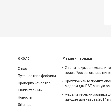
около
Медали тесемки
2 тона покрывая медали т
О нас
воиск России, сплава цинк
Путешествие фабрики
мягкой эмалью
Проутюживите проштемпе
Проверка качества
медали для RSF, мягкую эм
Свяжитесь мы
цинка с глянцеватым галь
медали тесемки заливки ф
омеднением
Новости
идущие для навоза 2014 и
латунной плакировки
Sitemap