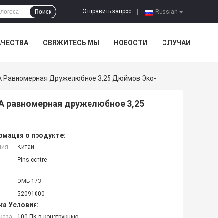
Отправить запрос
Поиск
|
Russian
АЧЕСТВА
СВЯЖИТЕСЬ МЫ
НОВОСТИ
СЛУЧАИ
А Равномерная Дружелюбное 3,25 Дюймов Эко-
А равномерная дружелюбное 3,25
мация о продукте:
ния:
Китай
Pins centre
ЭМБ 173
52091000
ка Условия:
каза:
100 ПК в конструкцию