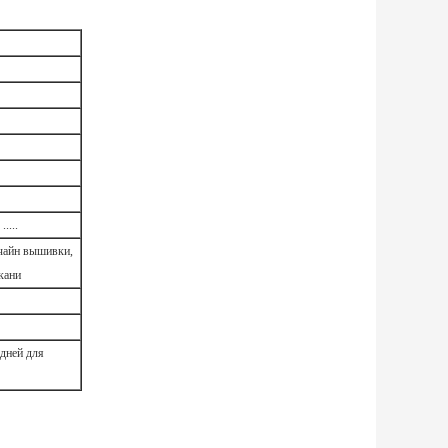
....
чайн вышивки,
кани
 дней для