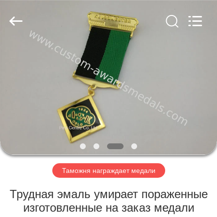
centre
company
ltd.
All
Rights
Reserved.
Developed
by
ДОМ
ECER
ПРОДУКТЫ
О
НАС
ПУТЕШЕСТВИЕ
ФАБРИКИ
Таможня награждает медали
Трудная эмаль умирает пораженные
ПРОВЕРКА
изготовленные на заказ медали