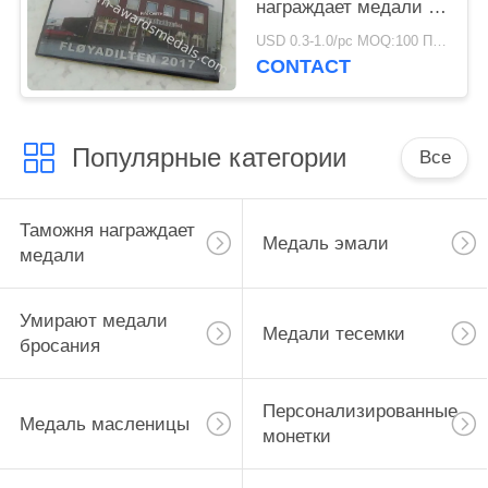
награждает медали с
материалом
USD 0.3-1.0/pc MOQ:100 ПК в конструкцию
нержавеющей стали
CONTACT
Популярные категории
Все
Таможня награждает
Медаль эмали
медали
Умирают медали
Медали тесемки
бросания
Персонализированные
Медаль масленицы
монетки