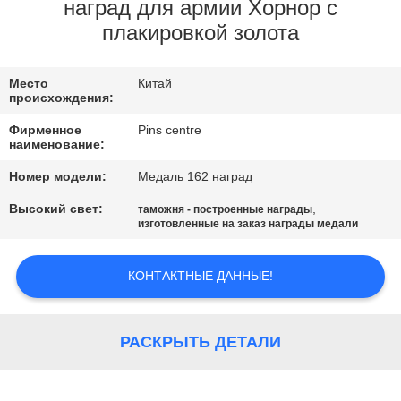
КАЧЕСТВА
наград для армии Хорнор с
плакировкой золота
СВЯЖИТЕСЬ
Место
Китай
МЫ
происхождения:
Фирменное
Pins centre
НОВОСТИ
наименование:
Номер модели:
Медаль 162 наград
СЛУЧАИ
Высокий свет:
,
таможня - построенные награды
изготовленные на заказ награды медали
КАРТА
КОНТАКТНЫЕ ДАННЫЕ!
САЙТА
РАСКРЫТЬ ДЕТАЛИ
PRIVACY
POLICY