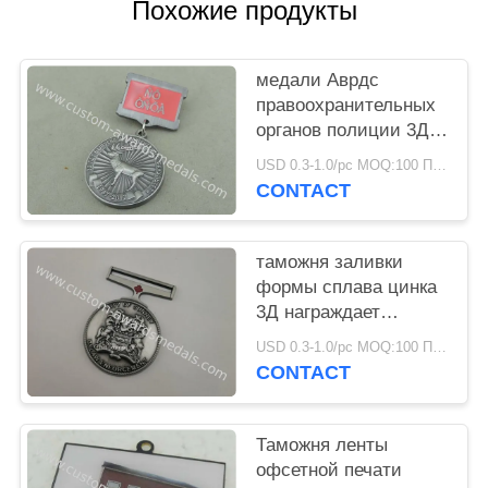
Похожие продукты
медали Аврдс
правоохранительных
органов полиции 3Д
античные серебряные
USD 0.3-1.0/pc MOQ:100 ПК в конструкцию
умирают
CONTACT
проштемпелеванный
сплав цинка
таможня заливки
формы сплава цинка
3Д награждает
медали, античное
USD 0.3-1.0/pc MOQ:100 ПК в конструкцию
медаль полиции
CONTACT
Таможня ленты
офсетной печати